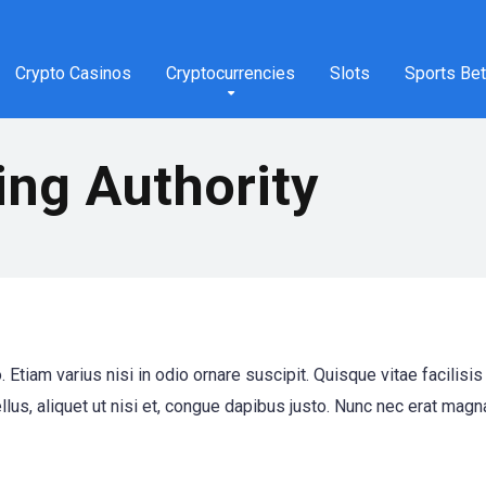
Crypto Casinos
Cryptocurrencies
Slots
Sports Bet
ng Authority
o. Etiam varius nisi in odio ornare suscipit. Quisque vitae facilisi
tellus, aliquet ut nisi et, congue dapibus justo. Nunc nec erat ma