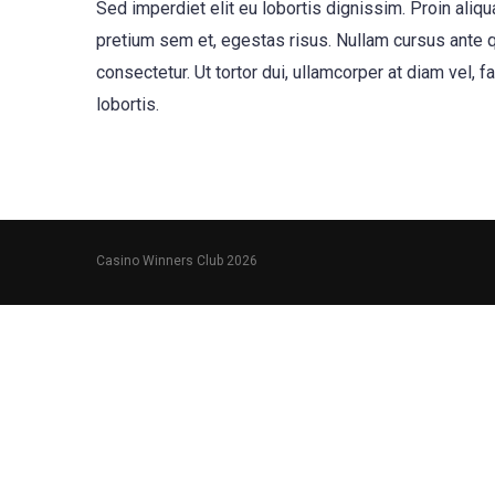
Sed imperdiet elit eu lobortis dignissim. Proin ali
pretium sem et, egestas risus. Nullam cursus ante q
consectetur. Ut tortor dui, ullamcorper at diam vel, 
lobortis.
Casino Winners Club 2026