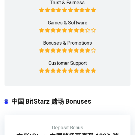
Trust & Fairness
Games & Software
Bonuses & Promotions
Customer Support
中国 BitStarz 赌场 Bonuses
Deposit Bonus