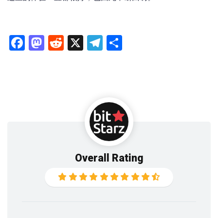
Facebook
Mastodon
Reddit
X
Telegram
Share
Overall Rating