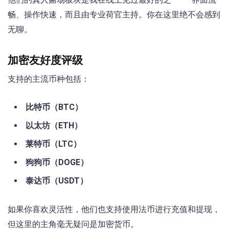
畅、操作快速，而且由专业荷官主持。你在这里绝不会感到
无聊。
加密友好度评级
支持的主流币种包括：
比特币（BTC）
以太坊（ETH）
莱特币（LTC）
狗狗币（DOGE）
泰达币（USDT）
如果你喜欢灵活性，他们也支持使用法币进行充值和提现，
但这里的主角毫无疑问是加密货币。