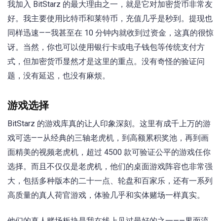
我加入 BitStarz 的最大理由之一，就是它对加密货币非常友
好。我主要使用比特币和莱特币，充值几乎是秒到。提现也
同样迅速——我甚至在 10 分钟内就收到过资金，这真的很惊
讶。当然，你也可以使用银行卡或电子钱包等传统支付方
式，但加密货币显然才是这里的重点。没有奇怪的验证问
题，没有延迟，也没有麻烦。
游戏选择
BitStarz 的游戏库真的让人印象深刻。这里有成千上万的游
戏可选——从经典的三轴老虎机，到高额累积奖池，再到画
面精美的视频老虎机，超过 4500 款可验证公平的游戏任你
选择。而且不仅仅是老虎机，他们的桌面游戏阵容也非常强
大，包括多种版本的二十一点、轮盘和百家乐，还有一系列
高质量的真人荷官游戏，体验几乎和实体赌场一样真实。
他们的真人赌场板块是我在线上见过最好的之一——界面流