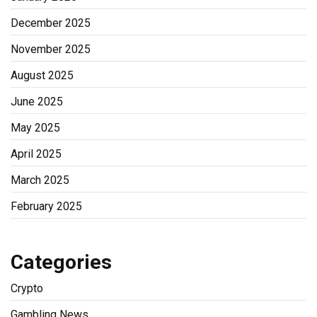
December 2025
November 2025
August 2025
June 2025
May 2025
April 2025
March 2025
February 2025
Categories
Crypto
Gambling News