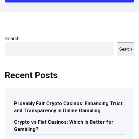
Search
Search
Recent Posts
Provably Fair Crypto Casinos: Enhancing Trust
and Transparency in Online Gambling
Crypto vs Fiat Casinos: Which Is Better for
Gambling?