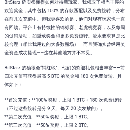
BitStarz 确实很懂得如何对待新玩家。我领取了相当丰厚的
欢迎奖金，其中包括 100% 的存款匹配以及免费旋转，分布
在前几次充值中。但我更喜欢的是，他们对现有玩家也一直
有回馈。平台上有持续性的锦标赛、老虎机竞赛，以及每周
的促销活动，如重载奖金和更多免费旋转。流水要求算是比
较合理（相比我用过的大多数赌场），而且我确实曾经用奖
金资金成功提现——这在其他地方并不常见。
BitStarz 的确很会“铺红毯”。他们的欢迎礼包相当丰富——前
四次充值可获得最高 5 BTC 的奖金和 180 次免费旋转。具
体如下：
**首次充值：**100% 奖励，上限 1 BTC + 180 次免费旋转
（不过这些旋转是分 9 天、每天 20 次发放的）。
**第二次充值：**50% 奖励，上限 1 BTC。
**第三次充值：**50% 奖励，上限 2 BTC。