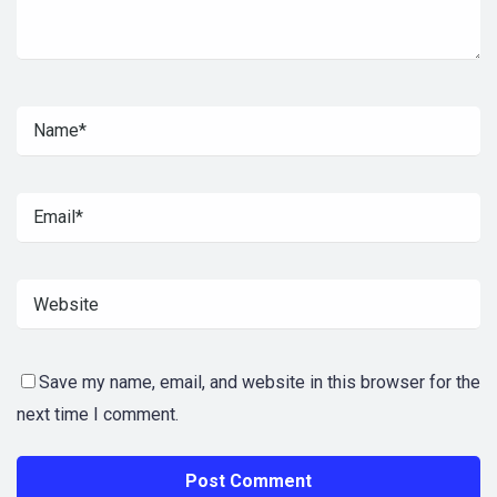
Save my name, email, and website in this browser for the
next time I comment.