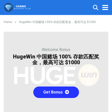
Home
»
HugeWin 中国赌场 100% 存款匹配奖金，最高可达 $1000
Welcome Bonus
HugeWin 中国赌场 100% 存款匹配奖
金，最高可达 $1000
Get Bonus