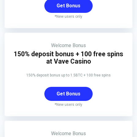
Get Bonus
*New users only
Welcome Bonus
150% deposit bonus + 100 free spins
at Vave Casino
150% deposit bonus up to 1.5BTC + 100 free spins
Get Bonus
*New users only
Welcome Bonus