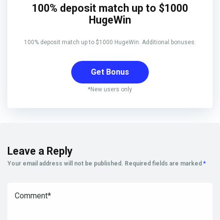
100% deposit match up to $1000
HugeWin
100% deposit match up to $1000 HugeWin. Additional bonuses.
Get Bonus
*New users only
Leave a Reply
Your email address will not be published.
Required fields are marked
*