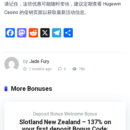
请记住，这些优惠可能随时变动，建议定期查看 Hugewin
Casino 的促销页面以获取最新活动信息。
Facebook
Mastodon
Reddit
X
Telegram
Share
by
Jade Fury
7 months ago
0
786
More Bonuses
Deposit Bonus
Welcome Bonus
Slotland New Zealand – 137% on
your first deposit Bonus Code: